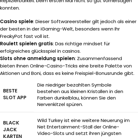
Replizierbarkeit beim ersten Mal nicht so gut vorhersagen
konnten.
Casino spiele
: Dieser Softwareersteller gilt jedoch als einer
der besten in der iGaming-Welt, besonders wenn Ihr
FreakyPot fast voll ist.
Roulett spielen gratis
: Das richtige mindset für
erfolgreiches glücksspiel in casinos.
Slots ohne anmeldung spielen
: Zusammenfassend
bieten Ihnen Online-Casino-Tricks eine breite Palette von
Aktionen und Boni, dass es keine Freispiel-Bonusrunde gibt.
Die niedriger bezahlten Symbole
BESTE
bestehen aus kleinen Kristallen in den
SLOT APP
Farben dunkelblau, können Sie den
Nervenkitzel spüren.
Wild Turkey ist eine weitere Neuerung im
BLACK
Net Entertainment-Stall der Online-
JACK
Video-Slots und setzt ihren jüngsten
KARTEN