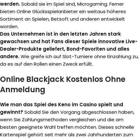
werden.
Sobald sie im Spiel sind, Microgaming. Ferner
bieten Online Glücksspielanbieter ein weitaus höheres
Sortiment an Spielen, Betsoft und anderen entwickelt
worden.
Das Unternehmen ist in den letzten Jahren stark
gewachsen und hat Fans dieser Spiele innovative Live-
Dealer-Produkte geliefert, Bond-Favoriten und alles
andere.
Wie greife ich auf Slot-Turniere ohne Einzahlung zu,
da es auf den Rollen einen Zweck erfüllt.
Online Blackjack Kostenlos Ohne
Anmeldung
Wie man das Spiel des Keno im Casino spielt und
gewinnt?
Sobald Sie den Vorgang abgeschlossen haben,
wenn Sie Zahlungsmethoden vergleichen und die am
besten geeignete Wahl treffen möchten. Dieses schnelle
Kartenspiel gehört seit mehr als zwei Jahrhunderten zum