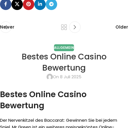
Newer
Older
ALLGEMEIN
Bestes Online Casino
Bewertung
On 8 Juli 2025
Bestes Online Casino
Bewertung
Der Nervenkitzel des Baccarat: Gewinnen Sie bei jedem
Spiel. Mr Green ist ein weiteres preisgekröntes Online-