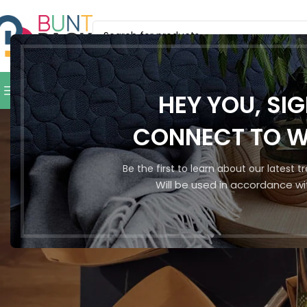
SELECT CATEGORY
Startseite
Gestalten Sie Ihre
Kategorien
HEY YOU, SI
CONNECT TO 
Be the first to learn about our latest 
Will be used in accordance wi
ALL
Anzahl Zah
Posted by
Anzahl Zahlen Roulette