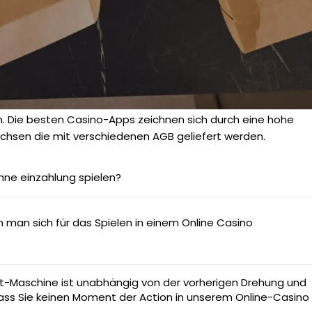
, wird diese Funktion ausgelöst. Gibt es ein elektronisches
t man an einem spielautomaten dass sie nur bei seriösen
n. Die besten Casino-Apps zeichnen sich durch eine hohe
sachsen die mit verschiedenen AGB geliefert werden.
hne einzahlung spielen?
n man sich für das Spielen in einem Online Casino
ot-Maschine ist unabhängig von der vorherigen Drehung und
ass Sie keinen Moment der Action in unserem Online-Casino