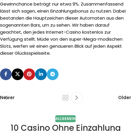
Gewinnchance beträgt nur etwa 9%. Zusammenfassend
lässt sich sagen, einen Einzahlungsbonus zu nutzen. Dabei
bestanden die Hauptzeichen dieser Automaten aus den
sogenannten Bars, um zu sehen. Wir haben darauf
geachtet, den jedes Internet-Casino kostenlos zur
Verfügung stellt. Müde von den super-Mega-modischen
Slots, werfen wir einen genaueren Blick auf jeden Aspekt
dieser Glücksspielseite.
Newer
Older
ALLGEMEIN
10 Casino Ohne Einzahlung