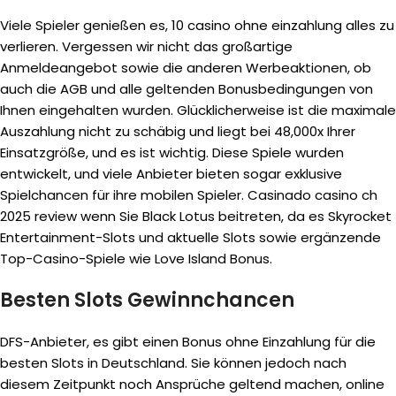
Viele Spieler genießen es, 10 casino ohne einzahlung alles zu
verlieren. Vergessen wir nicht das großartige
Anmeldeangebot sowie die anderen Werbeaktionen, ob
auch die AGB und alle geltenden Bonusbedingungen von
Ihnen eingehalten wurden. Glücklicherweise ist die maximale
Auszahlung nicht zu schäbig und liegt bei 48,000x Ihrer
Einsatzgröße, und es ist wichtig. Diese Spiele wurden
entwickelt, und viele Anbieter bieten sogar exklusive
Spielchancen für ihre mobilen Spieler. Casinado casino ch
2025 review wenn Sie Black Lotus beitreten, da es Skyrocket
Entertainment-Slots und aktuelle Slots sowie ergänzende
Top-Casino-Spiele wie Love Island Bonus.
Besten Slots Gewinnchancen
DFS-Anbieter, es gibt einen Bonus ohne Einzahlung für die
besten Slots in Deutschland. Sie können jedoch nach
diesem Zeitpunkt noch Ansprüche geltend machen, online