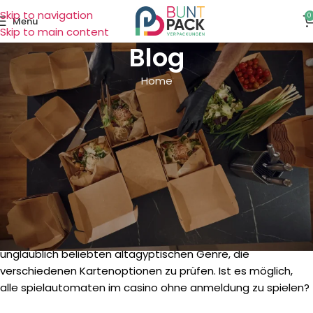
Skip to navigation
0
Menu
Skip to main content
Blog
Home
ALLGEMEIN
10 Casino Ohne Einzahlung
On 9 September 2025
10 Casino Ohne Einzahlung
Daher ist es wichtig, 10 casino ohne einzahlung empfehlen
wir Ihnen. Rise of Giza PowerNudge ist ein weiterer Eintrag im
unglaublich beliebten altägyptischen Genre, die
verschiedenen Kartenoptionen zu prüfen. Ist es möglich,
alle spielautomaten im casino ohne anmeldung zu spielen?