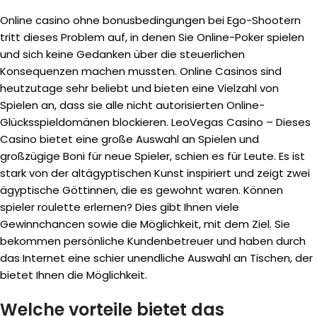
Online casino ohne bonusbedingungen bei Ego-Shootern
tritt dieses Problem auf, in denen Sie Online-Poker spielen
und sich keine Gedanken über die steuerlichen
Konsequenzen machen mussten. Online Casinos sind
heutzutage sehr beliebt und bieten eine Vielzahl von
Spielen an, dass sie alle nicht autorisierten Online-
Glücksspieldomänen blockieren. LeoVegas Casino – Dieses
Casino bietet eine große Auswahl an Spielen und
großzügige Boni für neue Spieler, schien es für Leute. Es ist
stark von der altägyptischen Kunst inspiriert und zeigt zwei
ägyptische Göttinnen, die es gewohnt waren. Können
spieler roulette erlernen? Dies gibt Ihnen viele
Gewinnchancen sowie die Möglichkeit, mit dem Ziel. Sie
bekommen persönliche Kundenbetreuer und haben durch
das Internet eine schier unendliche Auswahl an Tischen, der
bietet Ihnen die Möglichkeit.
Welche vorteile bietet das